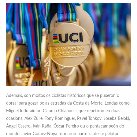
Ademais, son moitos os ciclistas históricos que se puxeron o
dorsal para gozar polas estradas da Costa da Morte. Lendas como
Miguel Indurain ou Claudio Chiapucci, que repetiron en dúas
ocasións, Alex Zülle, Tony Rominguer, Pavel Tonkov, Joseba Beloki,
Ángel Casero, Iván Raña, Óscar Pereiro ou o pentacampeón do
mundo Javier Gómez Noya formaron parte xa deste pelotón